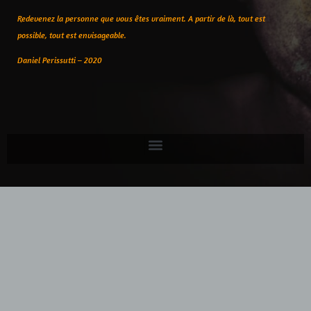
Redevenez la personne que vous êtes vraiment. A partir de là, tout est
possible, tout est envisageable.
Daniel Perissutti – 2020